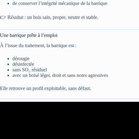
de conserver l’intégrité mécanique de la barrique
👉 Résultat : un bois sain, propre, neutre et stable.
Une barrique prête à l’emploi
À l’issue du traitement, la barrique est :
dérougie
désinfectée
sans SO₂ résiduel
avec un boisé léger, droit et sans notes agressives
Elle retrouve un profil exploitable, sans défaut.