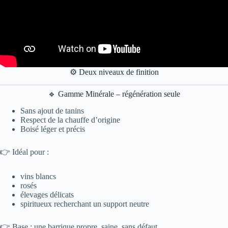
⚙️ Deux niveaux de finition
🔹 Gamme Minérale – régénération seule
Sans ajout de tanins
Respect de la chauffe d’origine
Boisé léger et précis
👉 Idéal pour :
vins blancs
rosés
élevages délicats
spiritueux recherchant un support neutre
👉 Base : une barrique propre, saine, sans défaut.