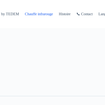
I by TEDEM
Chauffe infrarouge
Histoire
📞 Contact
Lan